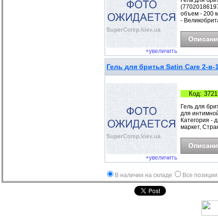
Гель для бри
(77020186197
объем - 200 
- Великобри
Описани
+увеличить
Гель для бритья Satin Care 2-
Код: 3721
Гель для бри
для интимной
Категория - д
маркет, Стра
Описани
+увеличить
В наличии на складе
Все позиции