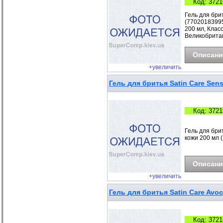
Код: 3721
Гель для брит
(77020183995
200 мл, Клас
Великобрита
Описани
+увеличить
Гель для бритья Satin Care Sen
Код: 3721
Гель для бри
кожи 200 мл 
Описани
+увеличить
Гель для бритья Satin Care Avoc
Код: 3721