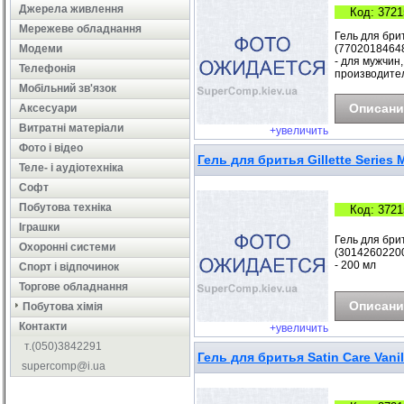
Джерела живлення
Код: 3721
Мережеве обладнання
Гель для брит
Модеми
(77020184648
- для мужчин,
Телефонія
производите
Мобільний зв'язок
Описани
Аксесуари
Витратні матеріали
+увеличить
Фото і відео
Гель для бритья Gillette Series
Теле- і аудіотехніка
Софт
Побутова техніка
Код: 3721
Іграшки
Гель для брит
Охоронні системи
(301426022005
- 200 мл
Cпорт і відпочинок
Торгове обладнання
Описани
Побутова хімія
Контакти
+увеличить
т.(050)3842291
Гель для бритья Satin Care Vani
supercomp@i.ua