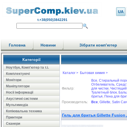
UA
т.+38(050)3842291
Головна
Новини
Зібрати комп’ютер
Категорії
Ноутбук, Комп'ютер та т.і.
Каталог >
Бытовая химия >
Комплектуючі
Монітори
Все
,
Стиральный пор
Отбеливатель
,
Средс
Маніпулятори
Фильтр:
для чистки
,
Чистящий 
Носії інформації
Туалетный блок
,
Баль
бритья
,
Пена для бри
Акустичні системи
Производитель:
Все
,
Gillette
,
Satin Car
Мультимедіа
Копіювальна техника
Гель для бритья Gillette Fusio
Принтери
Сканери