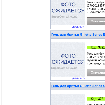
Гель для бри
(77020184577
объем - 200 
- Великобри
Описани
+увеличить
Гель для бритья Gillette Serie
Код: 3721
Гель для бри
200 мл (77020
мужчин, объе
производите
Описани
+увеличить
Гель для бритья Gillette Serie
Код: 3721