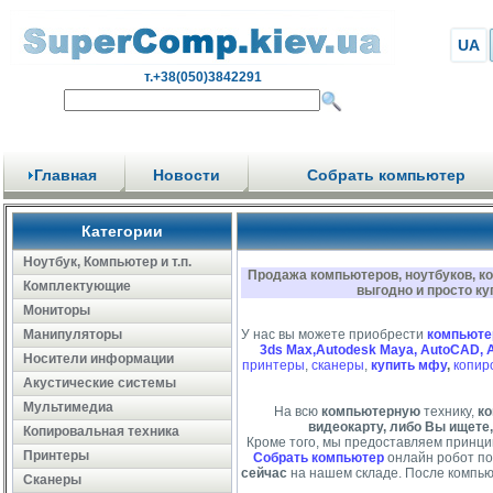
UA
т.+38(050)3842291
Главная
Новости
Собрать компьютер
Категории
Ноутбук, Компьютер и т.п.
Продажа компьютеров, ноутбуков, к
Комплектующие
выгодно и просто ку
Мониторы
Манипуляторы
У нас вы можете приобрести
компьюте
3ds Max,Autodesk Maya, AutoCAD, 
Носители информации
принтеры
,
сканеры
,
купить мфу
,
копир
Акустические системы
Мультимедиа
На всю
компьютерную
технику,
ко
видеокарту, либо Вы ищете,
Копировальная техника
Кроме того, мы предоставляем принци
Принтеры
Собрать компьютер
онлайн робот по
сейчас
на нашем складе. После компью
Сканеры