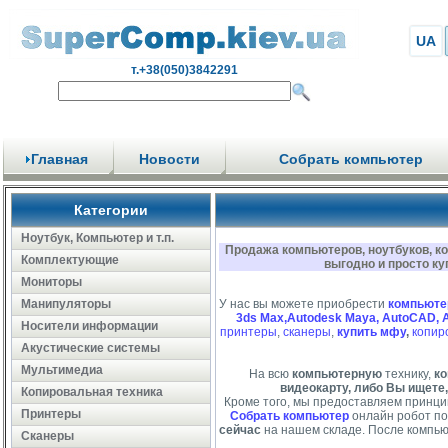
UA
т.+38(050)3842291
Главная
Новости
Собрать компьютер
Категории
Ноутбук, Компьютер и т.п.
Продажа компьютеров, ноутбуков, к
Комплектующие
выгодно и просто ку
Мониторы
Манипуляторы
У нас вы можете приобрести
компьюте
3ds Max,Autodesk Maya, AutoCAD, 
Носители информации
принтеры
,
сканеры
,
купить мфу
,
копир
Акустические системы
Мультимедиа
На всю
компьютерную
технику,
ко
видеокарту, либо Вы ищете,
Копировальная техника
Кроме того, мы предоставляем принци
Принтеры
Собрать компьютер
онлайн робот по
сейчас
на нашем складе. После компью
Сканеры