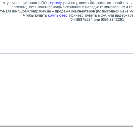
ем услуги по установке ПО,
сервису
, ремонту, настройке компьютерной техни
помощь"), оказываем помощь в создании и наладке компьютерных и т
т-магазин SuperComp.kiev.ua – продажа компьютеров (по выгодной цене ку
Чтобы купить
компьютер
, принтер, купить мфу, или видеокар
(044)5875524 или (050)3842291