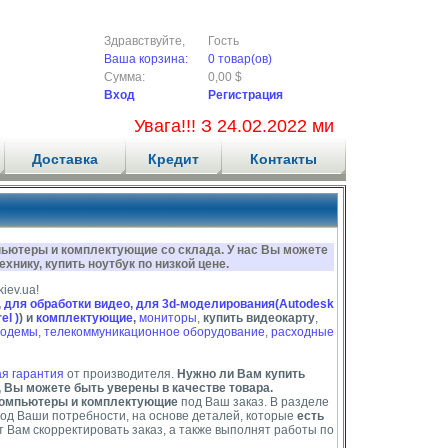
Здравствуйте,
Гость
Ваша корзина:
0 товар(ов)
Сумма:
0,00 $
Вход
Регистрация
Увага!!! З 24.02.2022 ми не приймаємо
Доставка
Кредит
Контакты
пьютеры и комплектующие со склада. У нас Вы можете
хнику, купить ноутбук по низкой цене.
iev.ua!
,
для обработки видео
,
для 3d-моделирования(Autodesk
l )
) и
комплектующие
,
мониторы
,
купить видеокарту
,
одемы
,
телекоммуникационное оборудование
,
расходные
я гарантия
от производителя.
Нужно ли Вам купить
, Вы можете быть уверены в качестве товара.
омпьютеры и комплектующие
под Ваш заказ. В разделе
од Ваши потребности, на основе деталей, которые
есть
Вам скорректировать заказ, а также выполнят работы по