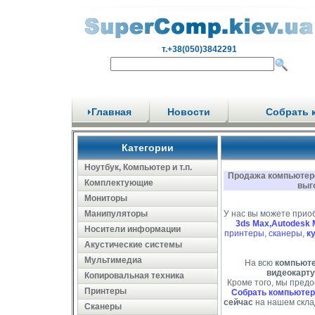
т.+38(050)3842291
Главная
Новости
Собрать 
Категории
Ноутбук, Компьютер и т.п.
Продажа компьютеро
Комплектующие
выг
Мониторы
Манипуляторы
У нас вы можете прио
3ds Max,Autodesk 
Носители информации
принтеры
,
сканеры
,
к
Акустические системы
Мультимедиа
На всю
компьют
видеокарту
Копировальная техника
Кроме того, мы пред
Принтеры
Собрать компьютер
сейчас
на нашем скла
Сканеры