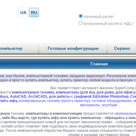
UA
RU
Наличный расчёт
Безналичный расчёт(с НДС)
компьютер
Готовые конфигурации
Сервис
Главная
в, ноутбуков, компьютерной техники, продажа видеокарт. Реализуем ком
одно и просто купить компьютер, купить принтер любой модели и прочую те
Вас приветствует интернет-магазин SuperComp.k
брести
компьютерную технику
,
компьютеры
(
для игр
,
для дома
,
для офиса
Maya, AutoCAD, ArchiCAD)
,
для работы с графикой 2d(Adobe Photoshop, Core
упить мфу
,
копировальную технику
(
купить принтер
),
сетевое оборудование
,
м
материалы
,
ноутбуки
.
ерную
технику,
компьютеры и комплектующие
предоставляется
оригинальна
, либо Вы ищете, где купить мфу или купить компьютер – обращаясь к нам
оставляем принципиально новый для интернет-магазинов сервис - собираем
к
онлайн робот поможет вам подобрать свою индивидуальную комплектацию п
де. После компьютерной обработки Вашего заказа наши специалисты помогут 
сборке и наладке системного блока.