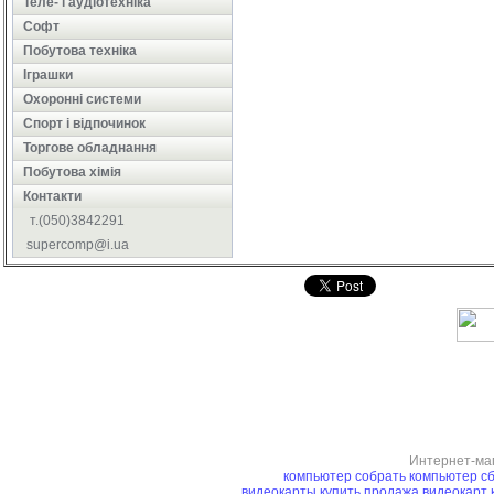
Теле- і аудіотехніка
Софт
Побутова техніка
Іграшки
Охоронні системи
Cпорт і відпочинок
Торгове обладнання
Побутова хімія
Контакти
т.(050)3842291
supercomp@i.ua
Интернет-ма
компьютер
собрать компьютер
сб
видеокарты купить
продажа видеокарт