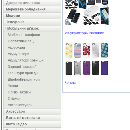
Джерела живлення
Мережеве обладнання
Модеми
Телефонія
Мобільний зв'язок
Аккумуляторы внешние
Мобільні телефони
Портативні рації
Аксесуари
Акумулятори
Акумулятори зовнішні
Зарядні пристрої
Гарнітури провідні
Bluetooth-гарнітури
Чехлы
Чохли
Плівки захисні
Стілуси
Автоаксесуари
Аксесуари
Витратні матеріали
Фото і відео