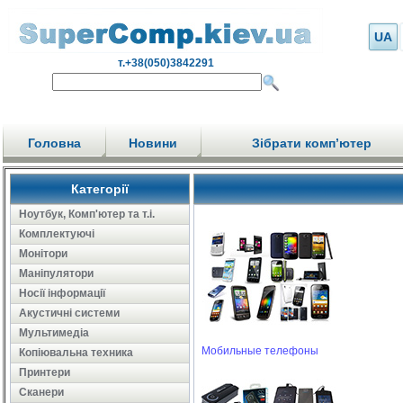
UA
т.+38(050)3842291
Головна
Новини
Зібрати комп’ютер
Категорії
Ноутбук, Комп'ютер та т.і.
Комплектуючі
Монітори
Маніпулятори
Носії інформації
Акустичні системи
Мультимедіа
Мобильные телефоны
Копіювальна техника
Принтери
Сканери