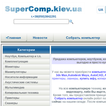
UA
т.+38(050)3842291
Главная
Новости
Собрать компьютер
Категории
Ноутбук, Компьютер и т.п.
Продажа компьютеров, ноутбуков, к
Комплектующие
выгодно и просто ку
Мониторы
Манипуляторы
У нас вы можете приобрести
компьюте
3ds Max,Autodesk Maya, AutoCAD, 
Носители информации
принтеры
,
сканеры
,
купить мфу
,
копир
Акустические системы
Мультимедиа
На всю
компьютерную
технику,
ко
видеокарту, либо Вы ищете,
Копировальная техника
Кроме того, мы предоставляем принци
Принтеры
Собрать компьютер
онлайн робот по
сейчас
на нашем складе. После компью
Сканеры