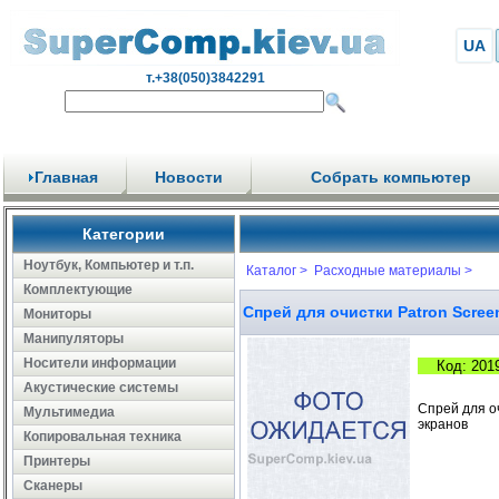
UA
т.+38(050)3842291
Главная
Новости
Собрать компьютер
Категории
Ноутбук, Компьютер и т.п.
Каталог >
Расходные материалы >
Комплектующие
Спрей для очистки Patron Scree
Мониторы
Манипуляторы
Носители информации
Код: 201
Акустические системы
Спрей для оч
Мультимедиа
экранов
Копировальная техника
Принтеры
Сканеры