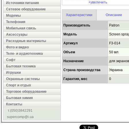
+увеличить
Источники питания
Сетевое оборудование
Характеристики
Описание
Модемы
Телефония
Производитель
Patron
Мобильная связь
Модель
Screen spra
Аксессуары
Расходные материалы
Артикул
F3-014
Фото и видео
Объем
50 мл
Теле- и аудиотехника
Софт
Назначение
для экранов
Бытовая техника
Страна производства
Украина
Игрушки
Охранные системы
Гарантия, мес
0
Cпорт и отдых
Торговое оборудование
Бытовая химия
Контакты
т.(050)3842291
supercomp@i.ua