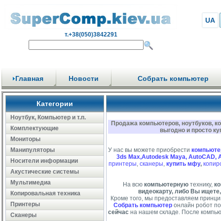
UA
т.+38(050)3842291
Главная
Новости
Собрать компьютер
Категории
Ноутбук, Компьютер и т.п.
Продажа компьютеров, ноутбуков, к
Комплектующие
выгодно и просто ку
Мониторы
Манипуляторы
У нас вы можете приобрести
компьюте
3ds Max,Autodesk Maya, AutoCAD, 
Носители информации
принтеры
,
сканеры
,
купить мфу
,
копир
Акустические системы
Мультимедиа
На всю
компьютерную
технику,
ко
видеокарту, либо Вы ищете,
Копировальная техника
Кроме того, мы предоставляем принци
Принтеры
Собрать компьютер
онлайн робот по
сейчас
на нашем складе. После компью
Сканеры