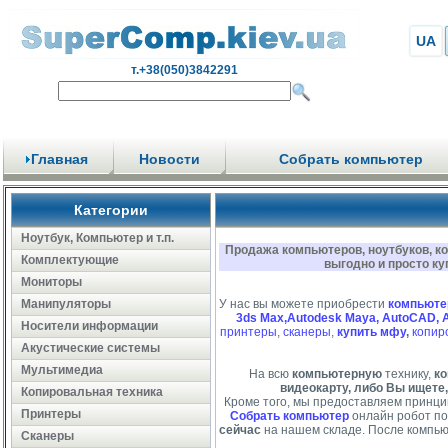
UA
т.+38(050)3842291
Главная
Новости
Собрать компьютер
Категории
Ноутбук, Компьютер и т.п.
Продажа компьютеров, ноутбуков, к
Комплектующие
выгодно и просто ку
Мониторы
Манипуляторы
У нас вы можете приобрести
компьюте
3ds Max,Autodesk Maya, AutoCAD, 
Носители информации
принтеры
,
сканеры
,
купить мфу
,
копир
Акустические системы
Мультимедиа
На всю
компьютерную
технику,
ко
видеокарту, либо Вы ищете,
Копировальная техника
Кроме того, мы предоставляем принци
Принтеры
Собрать компьютер
онлайн робот по
сейчас
на нашем складе. После компью
Сканеры