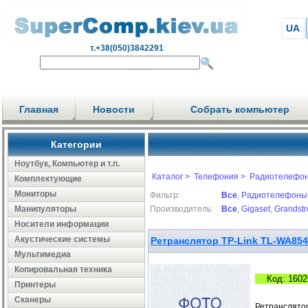
UA
т.+38(050)3842291
Главная
Новости
Собрать компьютер
Категории
Ноутбук, Компьютер и т.п.
Каталог >
Телефония >
Радиотелефон
Комплектующие
Мониторы
Фильтр:
Все
,
Радиотелефоны
Манипуляторы
Производитель:
Все
,
Gigaset
,
Grandst
Носители информации
Акустические системы
Ретранслятор TP-Link TL-WA85
Мультимедиа
Копировальная техника
Код: 1602
Принтеры
Сканеры
Ретранслятор