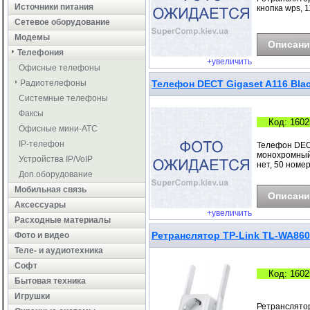
Источники питания
кнопка wps, 1
Сетевое оборудование
Модемы
Описани
Телефония
+увеличить
Офисные телефоны
Радиотелефоны
Телефон DECT Gigaset A116 Bla
Системные телефоны
Факсы
Код: 1602
Офисные мини-АТС
IP-телефон
Телефон DECT
монохромный,
Устройства IP/VoIP
нет, 50 номер
Доп.оборудование
Мобильная связь
Описани
Аксессуары
+увеличить
Расходные материалы
Ретранслятор TP-Link TL-WA86
Фото и видео
Теле- и аудиотехника
Софт
Код: 1602
Бытовая техника
Игрушки
Ретранслятор