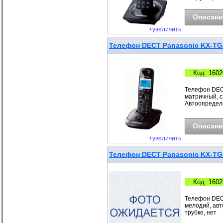
Описани
+увеличить
Телефон DECT Panasonic KX-T
Код: 1602
Телефон DEC
матричный, с
Автоопредели
Описани
+увеличить
Телефон DECT Panasonic KX-T
Код: 1602
Телефон DEC
мелодий, авт
трубке, нет