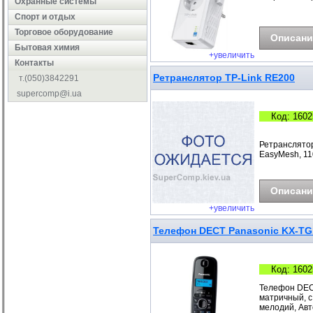
Охранные системы
Cпорт и отдых
Торговое оборудование
Описани
Бытовая химия
+увеличить
Контакты
Ретранслятор TP-Link RE200
т.(050)3842291
supercomp@i.ua
Код: 1602
Ретранслятор 
EasyMesh, 110
Описани
+увеличить
Телефон DECT Panasonic KX-T
Код: 1602
Телефон DEC
матричный, с
мелодий, Авт