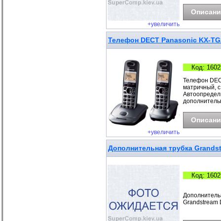
Описани
+увеличить
Телефон DECT Panasonic KX-T
Код: 1602
Телефон DEC
матричный, с
Автоопредели
дополнитель
Описани
+увеличить
Дополнительная трубка Grands
Код: 1602
Дополнительн
Grandstream 