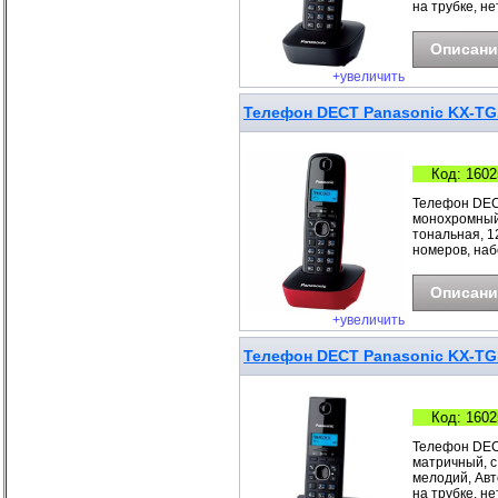
на трубке, не
Описани
+увеличить
Телефон DECT Panasonic KX-T
Код: 1602
Телефон DEC
монохромный,
тональная, 1
номеров, наб
Описани
+увеличить
Телефон DECT Panasonic KX-T
Код: 1602
Телефон DEC
матричный, с
мелодий, Авт
на трубке, не