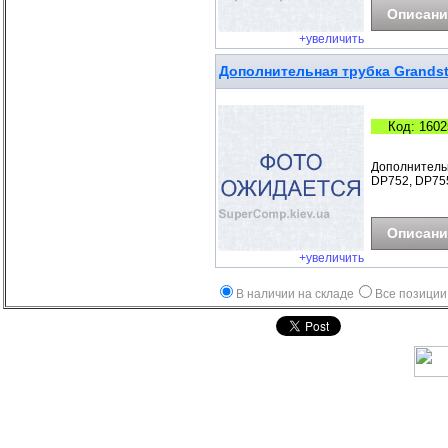
Описани
+увеличить
Дополнительная трубка Grands
Код: 1602
Дополнительн
DP752, DP755
Описани
+увеличить
В наличии на складе
Все позиции