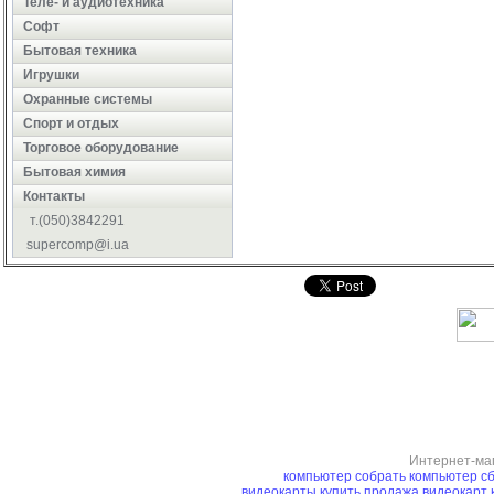
Теле- и аудиотехника
Софт
Бытовая техника
Игрушки
Охранные системы
Cпорт и отдых
Торговое оборудование
Бытовая химия
Контакты
т.(050)3842291
supercomp@i.ua
Интернет-ма
компьютер
собрать компьютер
сб
видеокарты купить
продажа видеокарт